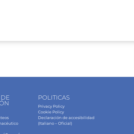
 DE
POLITICAS
IÓN
Privacy Policy
Cookie Policy
cteos
Declaración de accesibilidad
macéutico
(Italiano – Oficial)