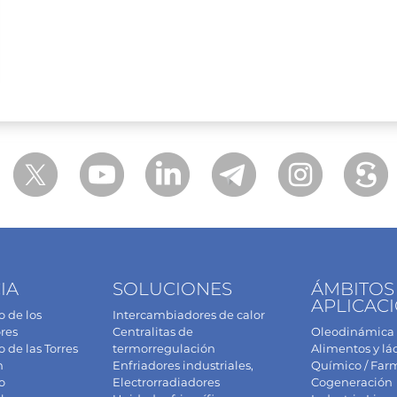
IA
SOLUCIONES
ÁMBITOS
APLICAC
 de los
Intercambiadores de calor
res
Centralitas de
Oleodinámica
de las Torres
termorregulación
Alimentos y lá
n
Enfriadores industriales,
Químico / Far
o
Electrorradiadores
Cogeneración