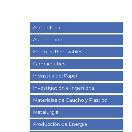
Alimentaria
Automoción
Energías Renovables
Farmacéutico
Industria del Papel
Investigación e Ingeniería
Materiales de Caucho y Plastico
Metalurgia
Producción de Energía