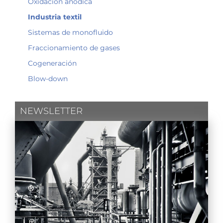
Oxidación anódica
Industria textil
Sistemas de monofluido
Fraccionamiento de gases
Cogeneración
Blow-down
NEWSLETTER