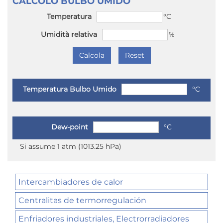
CALCOLO BULBO UMIDO
Temperatura
°C
Umidità relativa
%
Temperatura Bulbo Umido
°C
Dew-point
°C
Si assume 1 atm (1013.25 hPa)
Intercambiadores de calor
Centralitas de termorregulación
Enfriadores industriales, Electrorradiadores