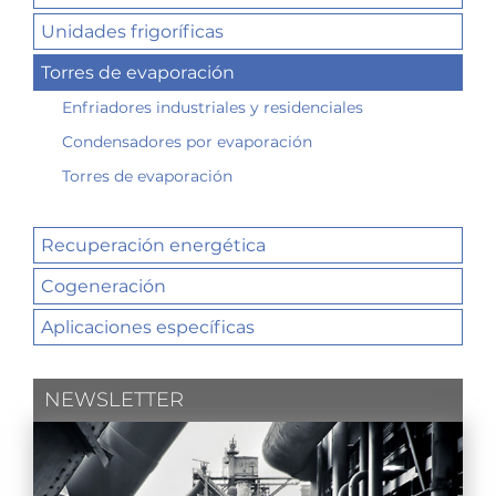
Unidades frigoríficas
Torres de evaporación
Enfriadores industriales y residenciales
Condensadores por evaporación
Torres de evaporación
Recuperación energética
Cogeneración
Aplicaciones específicas
NEWSLETTER