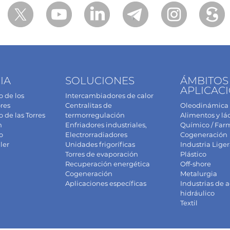
IA
SOLUCIONES
ÁMBITOS
APLICAC
 de los
Intercambiadores de calor
res
Centralitas de
Oleodinámica
de las Torres
termorregulación
Alimentos y lá
n
Enfriadores industriales,
Químico / Far
o
Electrorradiadores
Cogeneración
ler
Unidades frigoríficas
Industria Liger
Torres de evaporación
Plástico
Recuperación energética
Off-shore
Cogeneración
Metalurgia
Aplicaciones específicas
Industrias de a
hidráulico
Textil