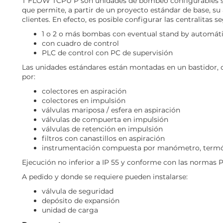
T FLOW TCPU P son unidades de bombeo configurables se
que permite, a partir de un proyecto estándar de base, su
clientes. En efecto, es posible configurar las centralitas 
1 o 2 o más bombas con eventual stand by automát
con cuadro de control
PLC de control con PC de supervisión
Las unidades estándares están montadas en un bastidor, 
por:
colectores en aspiración
colectores en impulsión
válvulas mariposa / esfera en aspiración
válvulas de compuerta en impulsión
válvulas de retención en impulsión
filtros con canastillos en aspiración
instrumentación compuesta por manómetro, termó
Ejecución no inferior a IP 55 y conforme con las normas PE
A pedido y donde se requiere pueden instalarse:
válvula de seguridad
depósito de expansión
unidad de carga