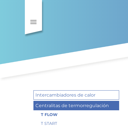
Toggle navigation
Intercambiadores de calor
Centralitas de termorregulación
T FLOW
T START