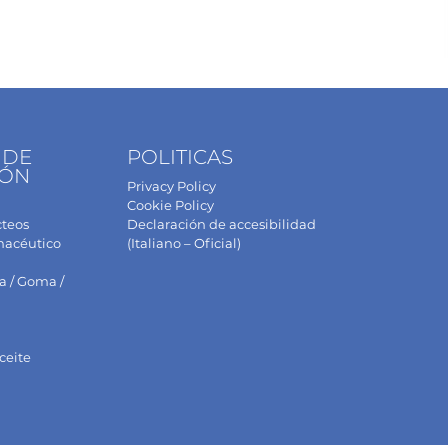
 DE
POLITICAS
IÓN
Privacy Policy
Cookie Policy
cteos
Declaración de accesibilidad
macéutico
(Italiano – Oficial)
a / Goma /
ceite