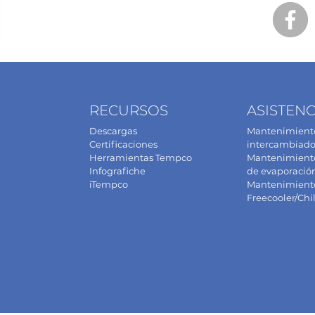
RECURSOS
ASISTENC
Descargas
Mantenimiento
Certificaciones
intercambiado
Herramientas Tempco
Mantenimiento 
Infografiche
de evaporació
iTempco
Mantenimient
Freecooler/Chil