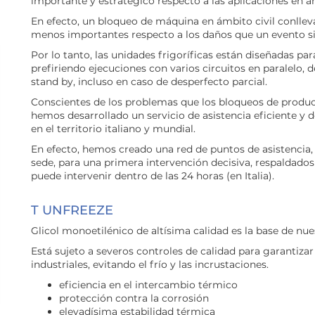
importante y estratégico respecto a las aplicaciones en ám
En efecto, un bloqueo de máquina en ámbito civil conll
menos importantes respecto a los daños que un evento si
Por lo tanto, las unidades frigoríficas están diseñadas pa
prefiriendo ejecuciones con varios circuitos en paralelo,
stand by, incluso en caso de desperfecto parcial.
Conscientes de los problemas que los bloqueos de producc
hemos desarrollado un servicio de asistencia eficiente y d
en el territorio italiano y mundial.
En efecto, hemos creado una red de puntos de asistencia,
sede, para una primera intervención decisiva, respaldados
puede intervenir dentro de las 24 horas (en Italia).
T UNFREEZE
Glicol monoetilénico de altísima calidad es la base de nu
Está sujeto a severos controles de calidad para garantiza
industriales, evitando el frío y las incrustaciones.
eficiencia en el intercambio térmico
protección contra la corrosión
elevadísima estabilidad térmica